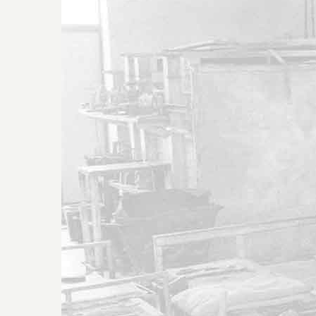
passione per il lav
la famiglia di Mar
Pozzolo
Il desiderio del si
era che i suoi 4 fig
potessero lavorare
e c’è riuscito !