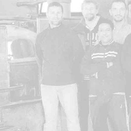
oro e per
iano
g. Pozzolo
li
 assieme,